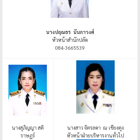
นางปฤณธร นันกาวงศ์
หัวหน้าสำนักปลัด
084-3665539
นางสุภิญญา สติ
นางสาว จิตรลดา ณ เชียงตุง
ราษฏร์
หัวหน้าฝ่ายบริหารงานทั่วไป