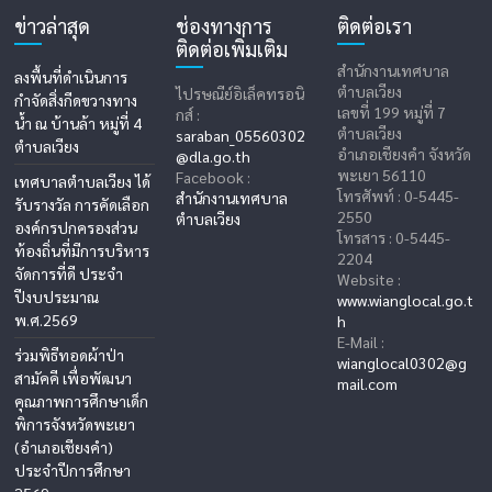
ข่าวล่าสุด
ช่องทางการ
ติดต่อเรา
ติดต่อเพิ่มเติม
สำนักงานเทศบาล
ลงพื้นที่ดำเนินการ
ตำบลเวียง
ไปรษณีย์อิเล็คทรอนิ
กำจัดสิ่งกีดขวางทาง
เลขที่ 199 หมู่ที่ 7
กส์ :
น้ำ ณ บ้านล้า หมู่ที่ 4
ตำบลเวียง
saraban_05560302
ตำบลเวียง
อำเภอเชียงคำ จังหวัด
@dla.go.th
พะเยา 56110
Facebook :
เทศบาลตำบลเวียง ได้
โทรศัพท์ : 0-5445-
สำนักงานเทศบาล
รับรางวัล การคัดเลือก
2550
ตำบลเวียง
องค์กรปกครองส่วน
โทรสาร : 0-5445-
ท้องถิ่นที่มีการบริหาร
2204
จัดการที่ดี ประจำ
Website :
ปีงบประมาณ
www.wianglocal.go.t
พ.ศ.2569
h
E-Mail :
ร่วมพิธีทอดผ้าป่า
wianglocal0302@g
สามัคคี เพื่อพัฒนา
mail.com
คุณภาพการศึกษาเด็ก
พิการจังหวัดพะเยา
(อำเภอเชียงคำ)
ประจำปีการศึกษา