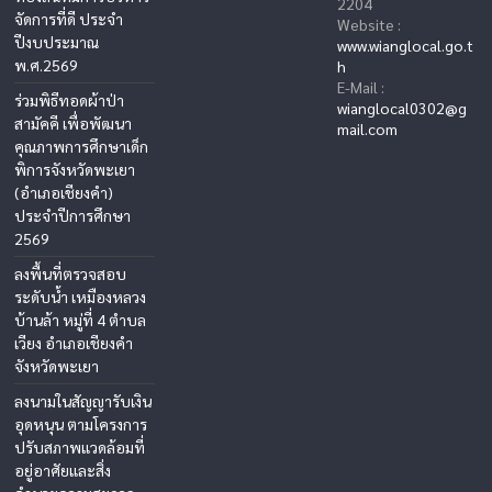
2204
จัดการที่ดี ประจำ
Website :
ปีงบประมาณ
www.wianglocal.go.t
พ.ศ.2569
h
E-Mail :
ร่วมพิธีทอดผ้าป่า
wianglocal0302@g
สามัคคี เพื่อพัฒนา
mail.com
คุณภาพการศึกษาเด็ก
พิการจังหวัดพะเยา
(อำเภอเชียงคำ)
ประจำปีการศึกษา
2569
ลงพื้นที่ตรวจสอบ
ระดับน้ำ เหมืองหลวง
บ้านล้า หมู่ที่ 4 ตำบล
เวียง อำเภอเชียงคำ
จังหวัดพะเยา
ลงนามในสัญญารับเงิน
อุดหนุน ตามโครงการ
ปรับสภาพแวดล้อมที่
อยู่อาศัยและสิ่ง