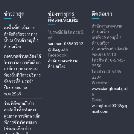
ข่าวล่าสุด
ช่องทางการ
ติดต่อเรา
ติดต่อเพิ่มเติม
สำนักงานเทศบาล
ลงพื้นที่ดำเนินการ
ตำบลเวียง
ไปรษณีย์อิเล็คทรอนิ
กำจัดสิ่งกีดขวางทาง
เลขที่ 199 หมู่ที่ 7
กส์ :
น้ำ ณ บ้านล้า หมู่ที่ 4
ตำบลเวียง
saraban_05560302
ตำบลเวียง
อำเภอเชียงคำ จังหวัด
@dla.go.th
พะเยา 56110
Facebook :
เทศบาลตำบลเวียง ได้
โทรศัพท์ : 0-5445-
สำนักงานเทศบาล
รับรางวัล การคัดเลือก
2550
ตำบลเวียง
องค์กรปกครองส่วน
โทรสาร : 0-5445-
ท้องถิ่นที่มีการบริหาร
2204
จัดการที่ดี ประจำ
Website :
ปีงบประมาณ
www.wianglocal.go.t
พ.ศ.2569
h
E-Mail :
ร่วมพิธีทอดผ้าป่า
wianglocal0302@g
สามัคคี เพื่อพัฒนา
mail.com
คุณภาพการศึกษาเด็ก
พิการจังหวัดพะเยา
(อำเภอเชียงคำ)