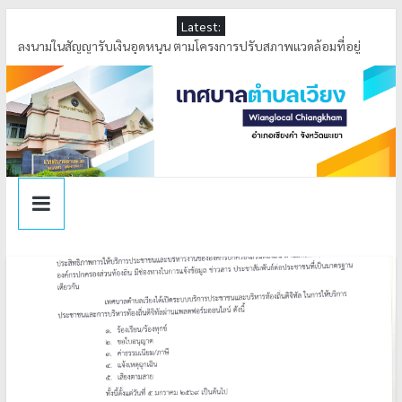
Latest:
ลงพื้นที่ตรวจสอบระดับน้ำ เหมืองหลวงบ้านล้า หมู่ที่ 4 ตำบลเวียง อำเภอ
เชียงคำ จังหวัดพะเยา
ลงนามในสัญญารับเงินอุดหนุน ตามโครงการปรับสภาพแวดล้อมที่อยู่
อาศัยและสิ่งอำนวยความสะดวกสำหรับผู้สูงอายุประจำปี 2569
ลงพื้นที่ดำเนินการกำจัดสิ่งกีดขวางทางน้ำ ณ บ้านล้า หมู่ที่ 4 ตำบลเวียง
เทศบาลตำบลเวียง ได้รับรางวัล การคัดเลือกองค์กรปกครองส่วนท้องถิ่น
ที่มีการบริหารจัดการที่ดี ประจำปีงบประมาณ พ.ศ.2569
ร่วมพิธีทอดผ้าป่าสามัคคี เพื่อพัฒนาคุณภาพการศึกษาเด็กพิการจังหวัด
พะเยา (อำเภอเชียงคำ) ประจำปีการศึกษา 2569