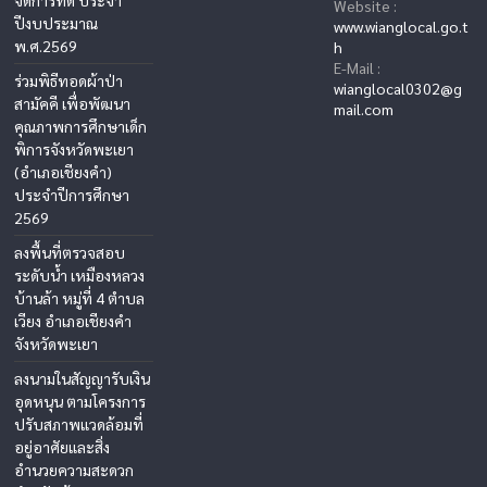
Website :
ปีงบประมาณ
www.wianglocal.go.t
พ.ศ.2569
h
E-Mail :
ร่วมพิธีทอดผ้าป่า
wianglocal0302@g
สามัคคี เพื่อพัฒนา
mail.com
คุณภาพการศึกษาเด็ก
พิการจังหวัดพะเยา
(อำเภอเชียงคำ)
ประจำปีการศึกษา
2569
ลงพื้นที่ตรวจสอบ
ระดับน้ำ เหมืองหลวง
บ้านล้า หมู่ที่ 4 ตำบล
เวียง อำเภอเชียงคำ
จังหวัดพะเยา
ลงนามในสัญญารับเงิน
อุดหนุน ตามโครงการ
ปรับสภาพแวดล้อมที่
อยู่อาศัยและสิ่ง
อำนวยความสะดวก