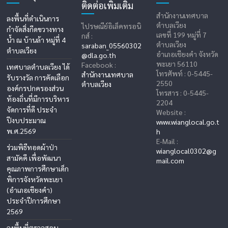
ติดต่อเพิ่มเติม
สำนักงานเทศบาล
ลงพื้นที่ดำเนินการ
ตำบลเวียง
ไปรษณีย์อิเล็คทรอนิ
กำจัดสิ่งกีดขวางทาง
เลขที่ 199 หมู่ที่ 7
กส์ :
น้ำ ณ บ้านล้า หมู่ที่ 4
ตำบลเวียง
saraban_05560302
ตำบลเวียง
อำเภอเชียงคำ จังหวัด
@dla.go.th
พะเยา 56110
Facebook :
เทศบาลตำบลเวียง ได้
โทรศัพท์ : 0-5445-
สำนักงานเทศบาล
รับรางวัล การคัดเลือก
2550
ตำบลเวียง
องค์กรปกครองส่วน
โทรสาร : 0-5445-
ท้องถิ่นที่มีการบริหาร
2204
จัดการที่ดี ประจำ
Website :
ปีงบประมาณ
www.wianglocal.go.t
พ.ศ.2569
h
E-Mail :
ร่วมพิธีทอดผ้าป่า
wianglocal0302@g
สามัคคี เพื่อพัฒนา
mail.com
คุณภาพการศึกษาเด็ก
พิการจังหวัดพะเยา
(อำเภอเชียงคำ)
ประจำปีการศึกษา
2569
ลงพื้นที่ตรวจสอบ