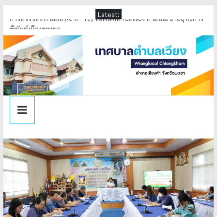
Latest:
การตรวจติดตามผล Re X – ray ในพื้นที่ตำบลเวียง ตามนโยบายยุทธการ
พิทักษ์เมืองพะเยา
กิจกรรมทำบุญศูนย์พัฒนาเด็กเล็กและโรงเรียนเทศบาลตำบลเวียง
(ตักบาตรข้าวสารอาหารแห้ง)
ลงนามในสัญญารับเงินอุดหนุน ตามโครงการปรับสภาพแวดล้อมที่อยู่
อาศัยและสิ่งอำนวยความสะดวกสำหรับผู้สูงอายุประจำปี 2569
การประชุมคณะกรรมการสนับสนุนการดูแลด้านสาธารณสุขสำหรับผู้ที่มี
ภาวะพึ่งพิง ( LTC ) ครั้งที่ 1/2569 ปีงบประมาณ พ.ศ. 2569
ร่วมทำบุญ เพื่อเป็นการทำนุบำรุงพระพุทธศาสนา ณ วัดบ้านเวียงพระ
แก้ว ตำบลเวียง อำเภอเชียงคำ จังหวัดพะเยา