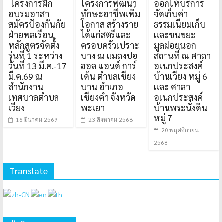
โครงการฝึก
โครงการพัฒนา
ออกให้บริการ
อบรมอาสา
ทักษะอาชีพเพิ่ม
จัดเก็บค่า
สมัครป้องกันภัย
โอกาส สร้างราย
ธรรมเนียมเก็บ
ฝ่ายพลเรือน
ได้แก่สตรีและ
และขนขยะ
หลักสูตรจัดตั้ง
ครอบครัวเปราะ
มูลฝอยนอก
รุ่นที่ 1 ระหว่าง
บาง ณ แมลงปอ
สถานที่ ณ ศาลา
วันที่ 13 มี.ค.-17
ฮอล แอนด์ การ์
อเนกประสงค์
มี.ค.69 ณ
เด้น ตำบลเชียง
บ้านเวียง หมู่ 6
สำนักงาน
บาน อำเภอ
และ ศาลา
เทศบาลตำบล
เชียงคำ จังหวัด
อเนกประสงค์
เวียง
พะเยา
บ้านพระนั่งดิน
หมู่ 7
16 มีนาคม 2569
23 สิงหาคม 2568
20 พฤศจิกายน
2568
Translate