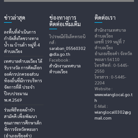
ข่าวล่าสุด
ช่องทางการ
ติดต่อเรา
ติดต่อเพิ่มเติม
สำนักงานเทศบาล
ลงพื้นที่ดำเนินการ
ตำบลเวียง
ไปรษณีย์อิเล็คทรอนิ
กำจัดสิ่งกีดขวางทาง
เลขที่ 199 หมู่ที่ 7
กส์ :
น้ำ ณ บ้านล้า หมู่ที่ 4
ตำบลเวียง
saraban_05560302
ตำบลเวียง
อำเภอเชียงคำ จังหวัด
@dla.go.th
พะเยา 56110
Facebook :
เทศบาลตำบลเวียง ได้
โทรศัพท์ : 0-5445-
สำนักงานเทศบาล
รับรางวัล การคัดเลือก
2550
ตำบลเวียง
องค์กรปกครองส่วน
โทรสาร : 0-5445-
ท้องถิ่นที่มีการบริหาร
2204
จัดการที่ดี ประจำ
Website :
ปีงบประมาณ
www.wianglocal.go.t
พ.ศ.2569
h
E-Mail :
ร่วมพิธีทอดผ้าป่า
wianglocal0302@g
สามัคคี เพื่อพัฒนา
mail.com
คุณภาพการศึกษาเด็ก
พิการจังหวัดพะเยา
(อำเภอเชียงคำ)