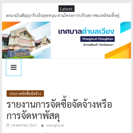
Latest:
ลงพื้นที่ตรวจสอบระดับน้ำ เหมืองหลวงบ้านล้า หมู่ที่ 4 ตำบลเวียง อำเภอ
เชียงคำ จังหวัดพะเยา
ลงนามในสัญญารับเงินอุดหนุน ตามโครงการปรับสภาพแวดล้อมที่อยู่
อาศัยและสิ่งอำนวยความสะดวกสำหรับผู้สูงอายุประจำปี 2569
ลงพื้นที่ดำเนินการกำจัดสิ่งกีดขวางทางน้ำ ณ บ้านล้า หมู่ที่ 4 ตำบลเวียง
เทศบาลตำบลเวียง ได้รับรางวัล การคัดเลือกองค์กรปกครองส่วนท้องถิ่น
ที่มีการบริหารจัดการที่ดี ประจำปีงบประมาณ พ.ศ.2569
ร่วมพิธีทอดผ้าป่าสามัคคี เพื่อพัฒนาคุณภาพการศึกษาเด็กพิการจังหวัด
พะเยา (อำเภอเชียงคำ) ประจำปีการศึกษา 2569
ประกาศจัดซื้อจัดจ้าง
รายงานการจัดซื้อจัดจ้างหรือ
การจัดหาพัสดุ
24 เมษายน 2567
wianglocal