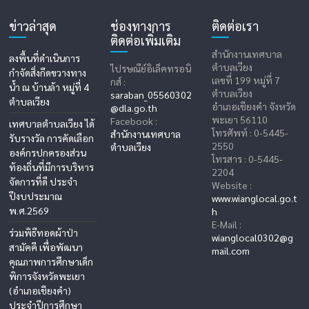
ข่าวล่าสุด
ช่องทางการ
ติดต่อเรา
ติดต่อเพิ่มเติม
สำนักงานเทศบาล
ลงพื้นที่ดำเนินการ
ตำบลเวียง
ไปรษณีย์อิเล็คทรอนิ
กำจัดสิ่งกีดขวางทาง
เลขที่ 199 หมู่ที่ 7
กส์ :
น้ำ ณ บ้านล้า หมู่ที่ 4
ตำบลเวียง
saraban_05560302
ตำบลเวียง
อำเภอเชียงคำ จังหวัด
@dla.go.th
พะเยา 56110
Facebook :
เทศบาลตำบลเวียง ได้
โทรศัพท์ : 0-5445-
สำนักงานเทศบาล
รับรางวัล การคัดเลือก
2550
ตำบลเวียง
องค์กรปกครองส่วน
โทรสาร : 0-5445-
ท้องถิ่นที่มีการบริหาร
2204
จัดการที่ดี ประจำ
Website :
ปีงบประมาณ
www.wianglocal.go.t
พ.ศ.2569
h
E-Mail :
ร่วมพิธีทอดผ้าป่า
wianglocal0302@g
สามัคคี เพื่อพัฒนา
mail.com
คุณภาพการศึกษาเด็ก
พิการจังหวัดพะเยา
(อำเภอเชียงคำ)
ประจำปีการศึกษา